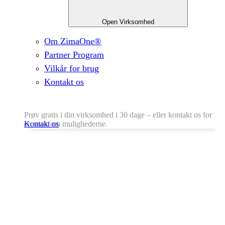
Open Virksomhed
Om ZimaOne®
Partner Program
Vilkår for brug
Kontakt os
Prøv gratis i din virksomhed i 30 dage – eller kontakt os for
en snak om mulighederne.
Kontakt os