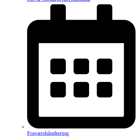
Fraværshåndtering