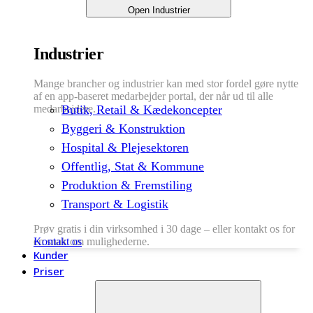
Open Industrier
Industrier
Mange brancher og industrier kan med stor fordel gøre nytte
af en app-baseret medarbejder portal, der når ud til alle
medarbejdere.
Butik, Retail & Kædekoncepter
Byggeri & Konstruktion
Hospital & Plejesektoren
Offentlig, Stat & Kommune
Produktion & Fremstiling
Transport & Logistik
Prøv gratis i din virksomhed i 30 dage – eller kontakt os for
en snak om mulighederne.
Kontakt os
Kunder
Priser