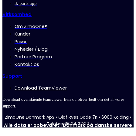
3. parts app
Virksomhed
Om ZimaOne®
Kunder
Priser
Nyheder / Blog
Partner Program
Kontakt os
Support
Download TeamViewer
Download ovenstående teamviewer hvis du bliver bedt om det af vores
support.
ZimaOne Danmark ApS • Olaf Ryes Gade 7K • 6000 Kolding •
Telefon 86 24 27 27
Alle data er opbevaret i Danmark på danske servere