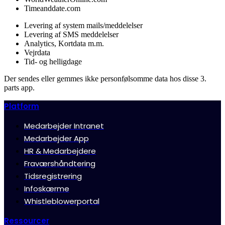
Timeanddate.com
Levering af system mails/meddelelser
Levering af SMS meddelelser
Analytics, Kortdata m.m.
Vejrdata
Tid- og helligdage
Der sendes eller gemmes ikke personfølsomme data hos disse 3.
parts app.
Platform
Medarbejder Intranet
Medarbejder App
HR & Medarbejdere
Fraværshåndtering
Tidsregistrering
Infoskærme
Whistleblowerportal
Ressourcer