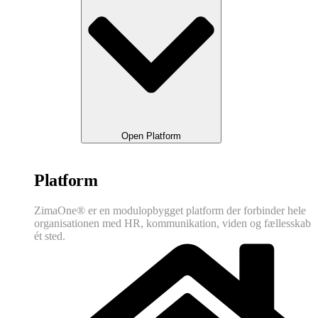
Open Platform
Platform
ZimaOne® er en modulopbygget platform der forbinder hele
organisationen med HR, kommunikation, viden og fællesskab
ét sted.