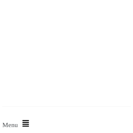
Prøv 30 dage gratis
Menu