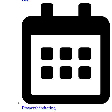
Fraværshåndtering