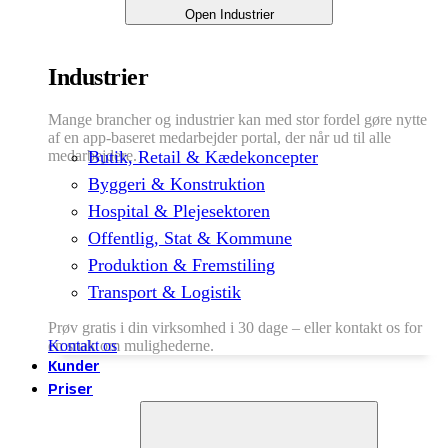
Open Industrier
Industrier
Mange brancher og industrier kan med stor fordel gøre nytte
af en app-baseret medarbejder portal, der når ud til alle
medarbejdere.
Butik, Retail & Kædekoncepter
Byggeri & Konstruktion
Hospital & Plejesektoren
Offentlig, Stat & Kommune
Produktion & Fremstiling
Transport & Logistik
Prøv gratis i din virksomhed i 30 dage – eller kontakt os for
en snak om mulighederne.
Kontakt os
Kunder
Priser