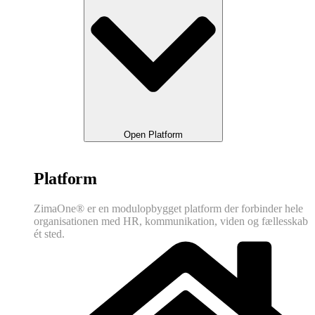
Open Platform
Platform
ZimaOne® er en modulopbygget platform der forbinder hele
organisationen med HR, kommunikation, viden og fællesskab
ét sted.