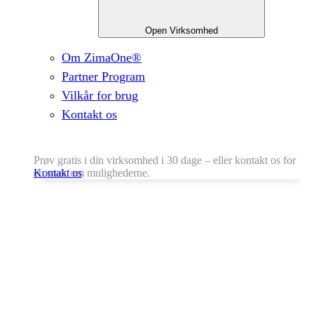
Open Virksomhed
Om ZimaOne®
Partner Program
Vilkår for brug
Kontakt os
Prøv gratis i din virksomhed i 30 dage – eller kontakt os for
en snak om mulighederne.
Kontakt os