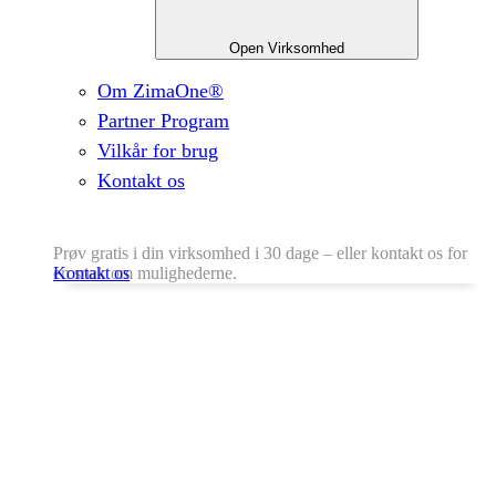
Open Virksomhed
Om ZimaOne®
Partner Program
Vilkår for brug
Kontakt os
Prøv gratis i din virksomhed i 30 dage – eller kontakt os for
en snak om mulighederne.
Kontakt os