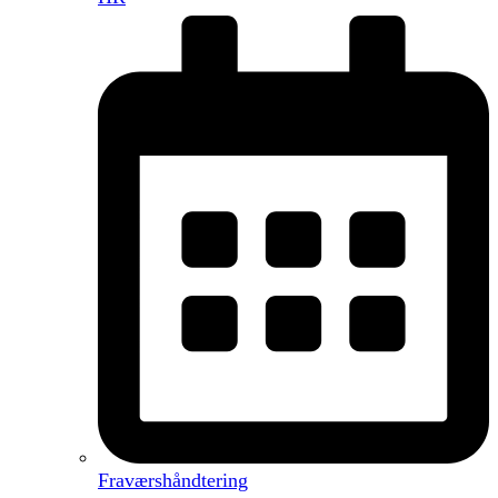
Fraværshåndtering