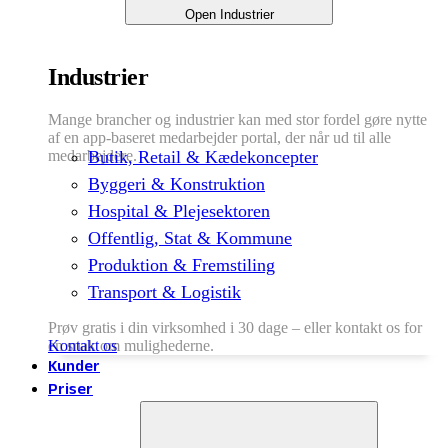
Open Industrier
Industrier
Mange brancher og industrier kan med stor fordel gøre nytte
af en app-baseret medarbejder portal, der når ud til alle
medarbejdere.
Butik, Retail & Kædekoncepter
Byggeri & Konstruktion
Hospital & Plejesektoren
Offentlig, Stat & Kommune
Produktion & Fremstiling
Transport & Logistik
Prøv gratis i din virksomhed i 30 dage – eller kontakt os for
en snak om mulighederne.
Kontakt os
Kunder
Priser