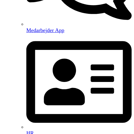
Medarbejder App
HR