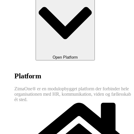
Open Platform
Platform
ZimaOne® er en modulopbygget platform der forbinder hele
organisationen med HR, kommunikation, viden og fællesskab
ét sted.