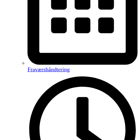
Fraværshåndtering