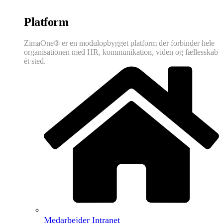
Platform
ZimaOne® er en modulopbygget platform der forbinder hele
organisationen med HR, kommunikation, viden og fællesskab
ét sted.
Medarbejder Intranet