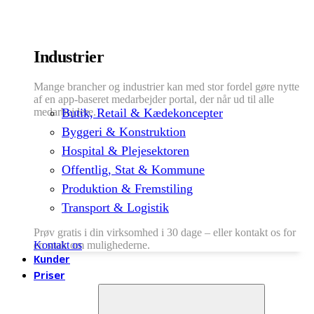
Industrier
Mange brancher og industrier kan med stor fordel gøre nytte
af en app-baseret medarbejder portal, der når ud til alle
medarbejdere.
Butik, Retail & Kædekoncepter
Byggeri & Konstruktion
Hospital & Plejesektoren
Offentlig, Stat & Kommune
Produktion & Fremstiling
Transport & Logistik
Prøv gratis i din virksomhed i 30 dage – eller kontakt os for
en snak om mulighederne.
Kontakt os
Kunder
Priser