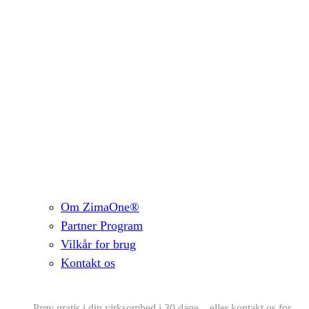
Om ZimaOne®
Partner Program
Vilkår for brug
Kontakt os
Prøv gratis i din virksomhed i 30 dage – eller kontakt os for