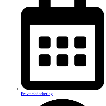
Fraværshåndtering