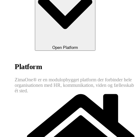
Open Platform
Platform
ZimaOne® er en modulopbygget platform der forbinder hele
organisationen med HR, kommunikation, viden og fællesskab
ét sted.