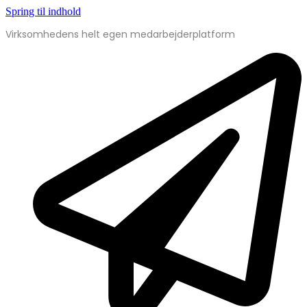
Spring til indhold
Virksomhedens helt egen medarbejderplatform