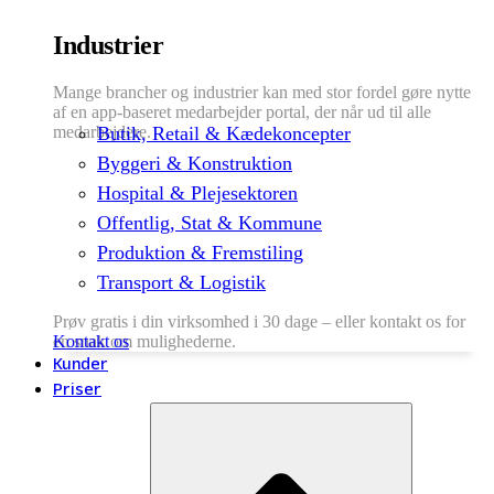
Industrier
Mange brancher og industrier kan med stor fordel gøre nytte
af en app-baseret medarbejder portal, der når ud til alle
medarbejdere.
Butik, Retail & Kædekoncepter
Byggeri & Konstruktion
Hospital & Plejesektoren
Offentlig, Stat & Kommune
Produktion & Fremstiling
Transport & Logistik
Prøv gratis i din virksomhed i 30 dage – eller kontakt os for
en snak om mulighederne.
Kontakt os
Kunder
Priser