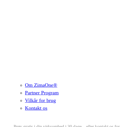
Om ZimaOne®
Partner Program
Vilkår for brug
Kontakt os
Prøv gratis i din virksomhed i 30 dage – eller kontakt os for