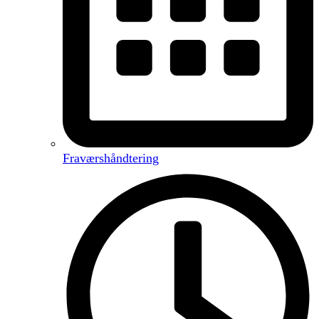
Fraværshåndtering