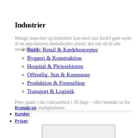
Industrier
Mange brancher og industrier kan med stor fordel gøre nytte
af en app-baseret medarbejder portal, der når ud til alle
medarbejdere.
Butik, Retail & Kædekoncepter
Byggeri & Konstruktion
Hospital & Plejesektoren
Offentlig, Stat & Kommune
Produktion & Fremstiling
Transport & Logistik
Prøv gratis i din virksomhed i 30 dage – eller kontakt os for
en snak om mulighederne.
Kontakt os
Kunder
Priser