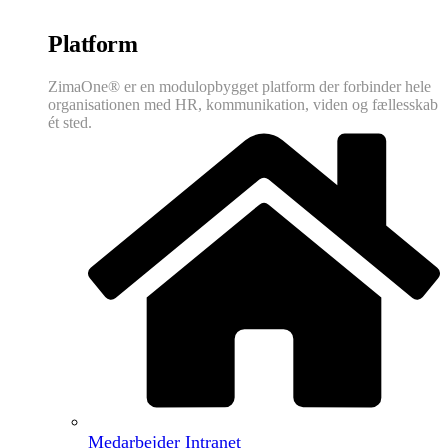
Platform
ZimaOne® er en modulopbygget platform der forbinder hele
organisationen med HR, kommunikation, viden og fællesskab
ét sted.
Medarbejder Intranet