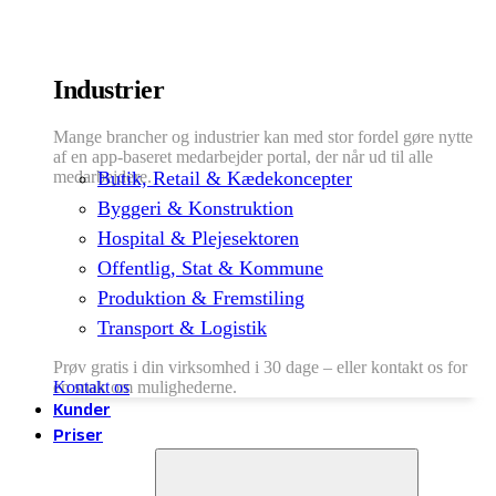
Industrier
Mange brancher og industrier kan med stor fordel gøre nytte
af en app-baseret medarbejder portal, der når ud til alle
medarbejdere.
Butik, Retail & Kædekoncepter
Byggeri & Konstruktion
Hospital & Plejesektoren
Offentlig, Stat & Kommune
Produktion & Fremstiling
Transport & Logistik
Prøv gratis i din virksomhed i 30 dage – eller kontakt os for
en snak om mulighederne.
Kontakt os
Kunder
Priser