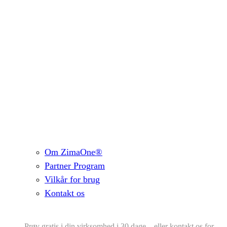
Om ZimaOne®
Partner Program
Vilkår for brug
Kontakt os
Prøv gratis i din virksomhed i 30 dage – eller kontakt os for