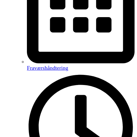
Fraværshåndtering