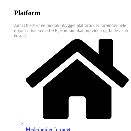
Platform
ZimaOne® er en modulopbygget platform der forbinder hele
organisationen med HR, kommunikation, viden og fællesskab
ét sted.
Medarbejder Intranet